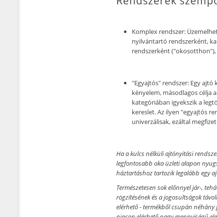
Rendszerek szempo
Komplex rendszer:
Üzemelhet
nyilvántartó rendszerként, ka
rendszerként ("okosotthon"), 
"Egyajtós" rendszer:
Egy ajtó k
kényelem, másodlagos célja a
kategóriában igyekszik a leg
kereslet. Az ilyen "egyajtós re
univerzálisak, ezáltal megfiz
Ha a kulcs nélküli ajtónyitási rends
legfontosabb oka üzleti alapon nyugsz
háztartáshoz tartozik legalább egy aj
Természetesen sok előnnyel jár-, tehá
rögzítésének és a jogosultságok távoli
elérhető - termékből csupán néhány 
piacon elérhető nagy mennyiségű elek