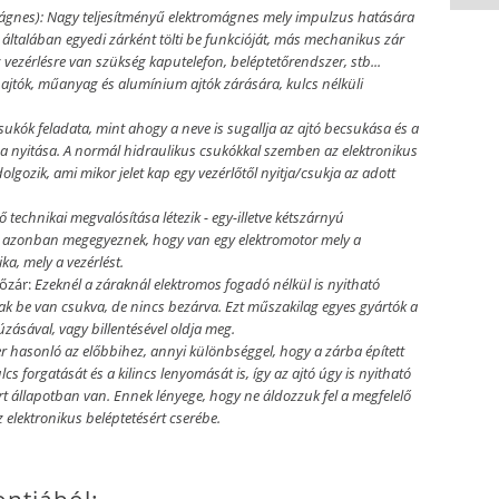
ágnes):
Nagy teljesítményű elektromágnes mely impulzus hatására
s általában egyedi zárként tölti be funkcióját, más mechanikus zár
 vezérlésre van szükség kaputelefon, beléptetőrendszer, stb...
ajtók, műanyag és alumínium ajtók zárására, kulcs nélküli
sukók feladata, mint ahogy a neve is sugallja az ajtó becsukása és a
n a nyitása. A normál hidraulikus csukókkal szemben az elektronikus
lgozik, ami mikor jelet kap egy vezérlőtől nyitja/csukja az adott
 technikai megvalósítása létezik - egy-illetve kétszárnyú
 azonban megegyeznek, hogy van egy elektromotor mely a
ka, mely a vezérlést.
őzár:
Ezeknél a záraknál elektromos fogadó nélkül is nyitható
sak be van csukva, de nincs bezárva. Ezt műszakilag egyes gyártók a
úzásával, vagy billentésével oldja meg.
r hasonló az előbbihez, annyi különbséggel, hogy a zárba épített
lcs forgatását és a kilincs lenyomását is, így az ajtó úgy is nyitható
zárt állapotban van. Ennek lényege, hogy ne áldozzuk fel a megfelelő
elektronikus beléptetésért cserébe.