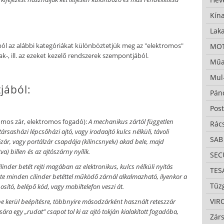
Kína
Lak
l az alábbi kategóriákat különböztetjük meg az "elektromos"
MO
-, ill. az ezeket kezelő rendszerek szempontjából.
Műa
Mul
jából:
Pán
Pos
omos zár, elektromos fogadó):
A mechanikus zártól független
Rác
ársasházi lépcsőházi ajtó, vagy irodaajtó kulcs nélküli, távoli
SAB
őzár, vagy portálzár csapdája (kilincsnyelv) akad bele, majd
a) billen és az ajtószárny nyílik.
SE
linder betét rejti magában az elektronikus, kulcs nélküli nyitás
TES
te minden cilinder betéttel működő zárnál alkalmazható, ilyenkor a
Tűzg
osító, belépő kód, vagy mobiltelefon veszi át.
VIR
ébe kerül beépítésre, többnyire másodzárként használt reteszzár
ra egy „rudat” csapot tol ki az ajtó tokján kialakított fogadóba,
Zárs