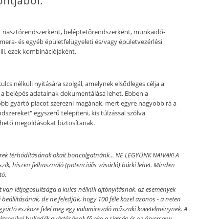
ntjából:
 riasztórendszerként, beléptetőrendszerként, munkaidő-
mera- és egyéb épületfelügyeleti és/vagy épületvezérlési
ill. ezek kombinációjaként.
ulcs nélküli nyitására szolgál, amelynek elsődleges célja a
 a belépés adatainak dokumentálása lehet. Ebben a
több gyártó piacot szerezni magának, mert egyre nagyobb rá a
ndszereket" egyszerű telepíteni, kis túlzással szólva
ethető megoldásokat biztosítanak.
zerek térhódításának okait boncolgatnánk... NE LEGYÜNK NAIVAK! A
ik, hiszen felhasználó (potenciális vásárló) bárki lehet. Minden
tó
.
t van létjogosultsága a kulcs nélküli ajtónyitásnak, az események
 beállításának, de ne feledjük, hogy 100 féle közel azonos - a neten
gyártó eszköze felel meg egy valamirevaló műszaki követelménynek.
A
tronikai hulladék gyártásának fő oka a sietség és az árverseny.