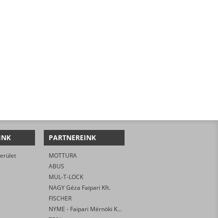
INK
PARTNEREINK
erület
MOTTURA
ABUS
MUL-T-LOCK
NAGY Géza Faipari Kft.
FISCHER
NYME - Faipari Mérnöki Kar