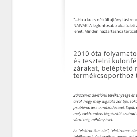
"...Ha a kulcs nélküli ajtónyitási
NAIVAK! A legfontosabb oka üzleti a
lehet. Minden háztartáshoz tartozik 
2010 óta folyamat
és tesztelni különf
zárakat, beléptető 
termékcsoporthoz t
Zárszerviz divíziónk tevékenysége és 
arról, hogy mely digitális zár típus
probléma lesz a működésével. Saját, a
mely elektronikus kiegészítőt szabad
várni még néhány évet.
Az "elektronikus zár", "elektromos zár"
találkozunk. Sok esetben ugyan azt a 