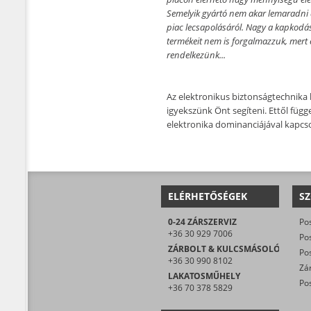
Semelyik gyártó nem akar lemaradni a 
piac lecsapolásáról. Nagy a kapkodás
termékeit nem is forgalmazzuk, mert 
rendelkezünk...
Az elektronikus biztonságtechnika b
igyekszünk Önt segíteni. Ettől függ
elektronika dominanciájával kapcs
ELÉRHETŐSÉGEK
SZ
0-24 ZÁRSZERVIZ
+36 30 929 7006
ZÁRBOLT & KULCSMÁSOLÓ
+36 30 990 8102
LAKATOSMŰHELY
Pos
+36 70 378 5829