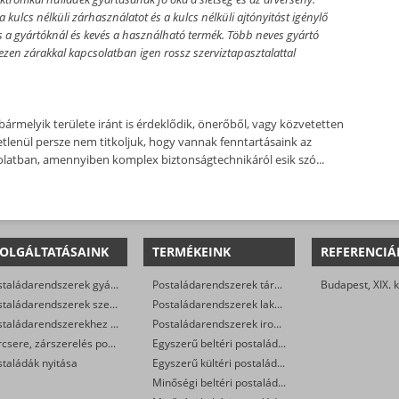
kulcs nélküli zárhasználatot és a kulcs nélküli ajtónyitást igénylő
 a gyártóknál és kevés a használható termék. Több neves gyártó
ezen zárakkal kapcsolatban igen rossz szerviztapasztalattal
ármelyik területe iránt is érdeklődik, önerőből, vagy közvetetten
etlenül persze nem titkoljuk, hogy vannak fenntartásaink az
olatban, amennyiben komplex biztonságtechnikáról esik szó...
OLGÁLTATÁSAINK
TERMÉKEINK
REFERENCIÁ
Postaládarendszerek gyártása
Postaládarendszerek társasházak részére
Budapest, XIX. k
Postaládarendszerek szerelése
Postaládarendszerek lakóparkok részére
Postaládarendszerekhez állványzat gyártása
Postaládarendszerek irodaházak részére
Zárcsere, zárszerelés postaládákban
Egyszerű beltéri postaládák
taládák nyitása
Egyszerű kültéri postaládák
Minőségi beltéri postaládák