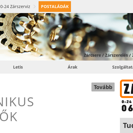
0-24 Zárszerviz
POSTALÁDÁK
Zárcsere / Zárszerelés /
Letis
Árak
Szolgálta
Tovább
NIKUS
TŐK
Tu