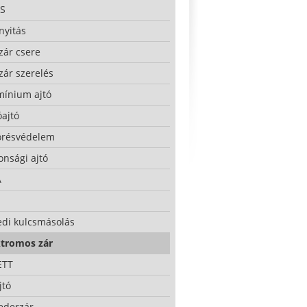
S
nyitás
zár csere
zár szerelés
mínium ajtó
ajtó
örésvédelem
onsági ajtó
A
edi kulcsmásolás
ktromos zár
ETT
jtó
ederzár