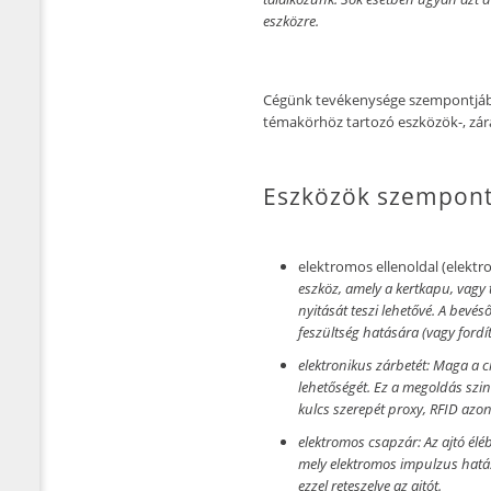
eszközre.
Cégünk tevékenysége szempontjábó
témakörhöz tartozó eszközök-, zárak
Eszközök szempont
elektromos ellenoldal (elektr
eszköz, amely a kertkapu, vagy t
nyitását teszi lehetővé. A bevés
feszültség hatására (vagy fordítv
elektronikus zárbetét:
Maga a ci
lehetőségét. Ez a megoldás szin
kulcs szerepét proxy, RFID azon
elektromos csapzár:
Az ajtó él
mely elektromos impulzus hatásá
ezzel reteszelve az ajtót.