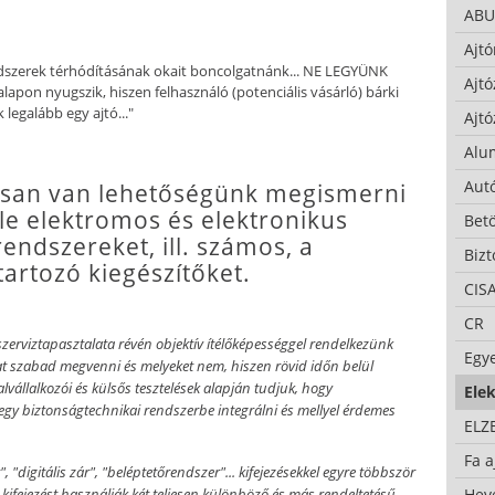
ABU
Ajtó
 rendszerek térhódításának okait boncolgatnánk... NE LEGYÜNK
Ajtó
lapon nyugszik, hiszen felhasználó (potenciális vásárló) bárki
legalább egy ajtó..."
Ajtó
Alu
Autó
osan van lehetőségünk megismerni
éle elektromos és elektronikus
Bet
rendszereket, ill. számos, a
Bizt
artozó kiegészítőket.
CIS
CR
szerviztapasztalata révén objektív ítélőképességgel rendelkezünk
Egy
okat szabad megvenni és melyeket nem, hiszen rövid időn belül
lvállalkozói és külsős tesztelések alapján tudjuk, hogy
Ele
 egy biztonságtechnikai rendszerbe integrálni és mellyel érdemes
ELZ
Fa a
, "digitális zár", "beléptetőrendszer"... kifejezésekkel egyre többször
Hev
kifejezést használják két teljesen különböző és más rendeltetésű