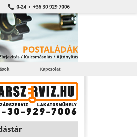
0-24 › +36 30 929 7006
POSTALÁDÁK
 Zárjavítás / Kulcsmásolás / Ajtónyitás
tások
Kapcsolat
dástár