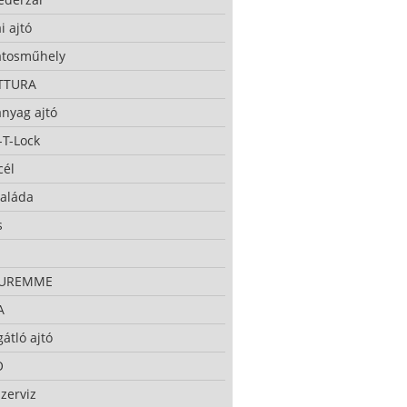
i ajtó
atosműhely
TTURA
nyag ajtó
-T-Lock
cél
taláda
s
CUREMME
A
átló ajtó
O
zerviz