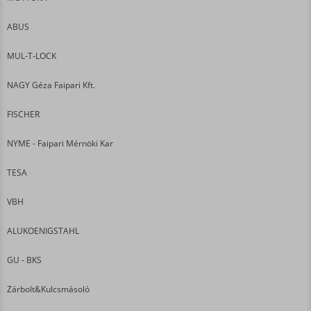
ABUS
MUL-T-LOCK
NAGY Géza Faipari Kft.
FISCHER
NYME - Faipari Mérnöki Kar
TESA
VBH
ALUKOENIGSTAHL
GU - BKS
Zárbolt&Kulcsmásoló