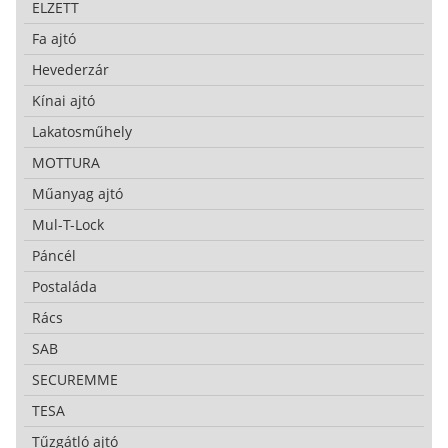
ELZETT
Fa ajtó
Hevederzár
Kínai ajtó
Lakatosműhely
MOTTURA
Műanyag ajtó
Mul-T-Lock
Páncél
Postaláda
Rács
SAB
SECUREMME
TESA
Tűzgátló ajtó