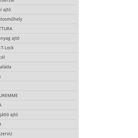
i ajtó
atosműhely
TTURA
nyag ajtó
-T-Lock
cél
taláda
s
CUREMME
A
átló ajtó
O
zerviz