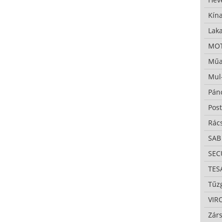
Kína
Lak
MO
Műa
Mul
Pán
Pos
Rác
SAB
SE
TES
Tűzg
VIR
Zárs