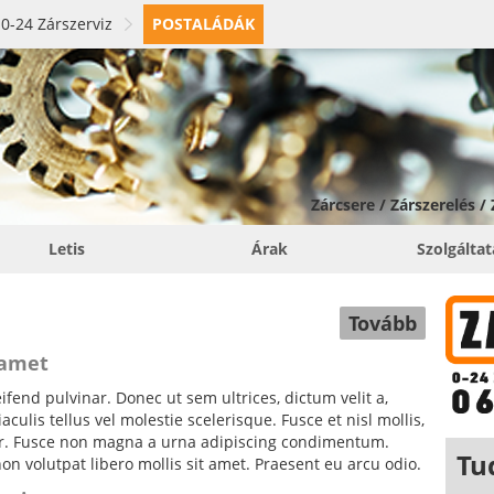
0-24 Zárszerviz
POSTALÁDÁK
Zárcsere / Zárszerelés /
Letis
Árak
Szolgálta
Tovább
 amet
fend pulvinar. Donec ut sem ultrices, dictum velit a,
ulis tellus vel molestie scelerisque. Fusce et nisl mollis,
tor. Fusce non magna a urna adipiscing condimentum.
Tu
non volutpat libero mollis sit amet. Praesent eu arcu odio.