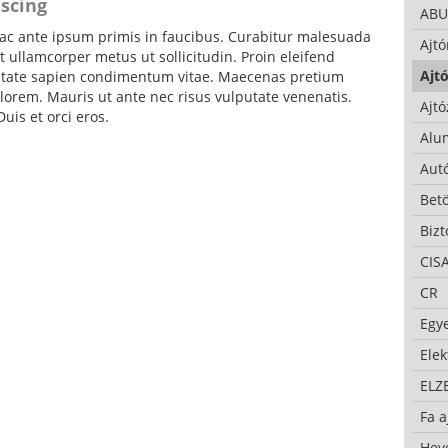
iscing
ABU
c ante ipsum primis in faucibus. Curabitur malesuada
Ajtó
 ullamcorper metus ut sollicitudin. Proin eleifend
Ajtó
putate sapien condimentum vitae. Maecenas pretium
lorem. Mauris ut ante nec risus vulputate venenatis.
Ajtó
uis et orci eros.
Alu
Autó
Bet
Bizt
CIS
CR
Egy
Ele
ELZ
Fa a
Hev