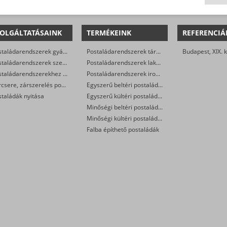
OLGÁLTATÁSAINK
TERMÉKEINK
REFERENCIÁ
Postaládarendszerek gyártása
Postaládarendszerek társasházak részére
Budapest, XIX. k
Postaládarendszerek szerelése
Postaládarendszerek lakóparkok részére
Postaládarendszerekhez állványzat gyártása
Postaládarendszerek irodaházak részére
Zárcsere, zárszerelés postaládákban
Egyszerű beltéri postaládák
taládák nyitása
Egyszerű kültéri postaládák
Minőségi beltéri postaládák
Minőségi kültéri postaládák
Falba építhető postaládák