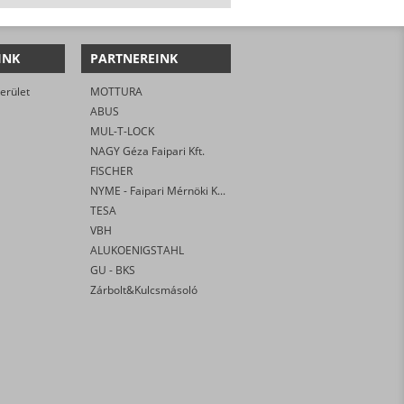
INK
PARTNEREINK
erület
MOTTURA
ABUS
MUL-T-LOCK
NAGY Géza Faipari Kft.
FISCHER
NYME - Faipari Mérnöki Kar
TESA
VBH
ALUKOENIGSTAHL
GU - BKS
Zárbolt&Kulcsmásoló