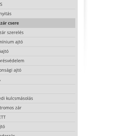
S
nyitás
zár csere
zár szerelés
mínium ajtó
ajtó
örésvédelem
onsági ajtó
A
edi kulcsmásolás
ktromos zár
ETT
jtó
ederzár