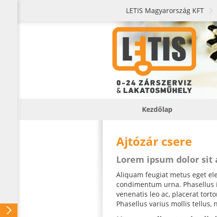
LETIS Magyarország KFT
Kezdőlap
Ajtózár csere
Lorem ipsum dolor sit
Aliquam feugiat metus eget elei
condimentum urna. Phasellus iac
venenatis leo ac, placerat tor
Phasellus varius mollis tellus, 