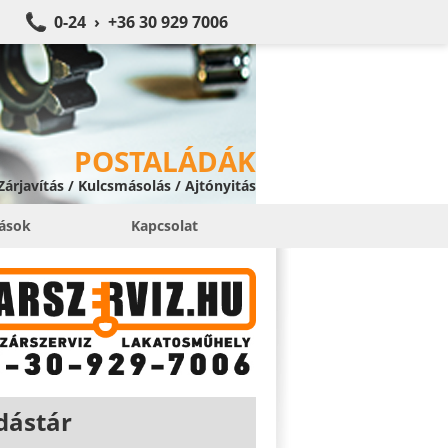
0-24 › +36 30 929 7006
POSTALÁDÁK
 Zárjavítás / Kulcsmásolás / Ajtónyitás
tások
Kapcsolat
dástár