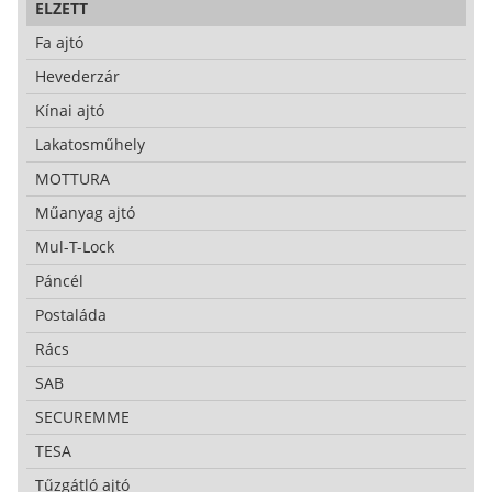
ELZETT
Fa ajtó
Hevederzár
Kínai ajtó
Lakatosműhely
MOTTURA
Műanyag ajtó
Mul-T-Lock
Páncél
Postaláda
Rács
SAB
SECUREMME
TESA
Tűzgátló ajtó