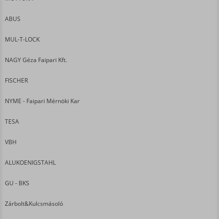
ABUS
MUL-T-LOCK
NAGY Géza Faipari Kft.
FISCHER
NYME - Faipari Mérnöki Kar
TESA
VBH
ALUKOENIGSTAHL
GU - BKS
Zárbolt&Kulcsmásoló