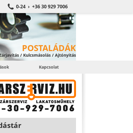
0-24 › +36 30 929 7006
POSTALÁDÁK
 Zárjavítás / Kulcsmásolás / Ajtónyitás
tások
Kapcsolat
dástár