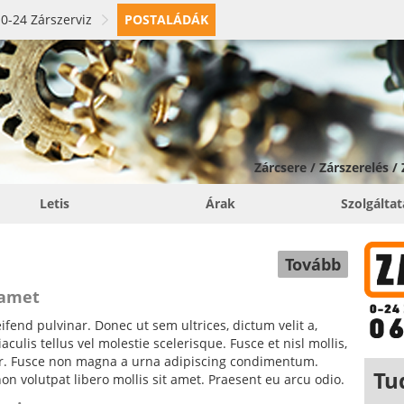
0-24 Zárszerviz
POSTALÁDÁK
Zárcsere / Zárszerelés /
Letis
Árak
Szolgálta
Tovább
 amet
fend pulvinar. Donec ut sem ultrices, dictum velit a,
ulis tellus vel molestie scelerisque. Fusce et nisl mollis,
tor. Fusce non magna a urna adipiscing condimentum.
Tu
non volutpat libero mollis sit amet. Praesent eu arcu odio.