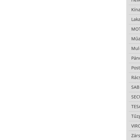
Kína
Lak
MO
Műa
Mul
Pán
Pos
Rác
SAB
SE
TES
Tűzg
VIR
Zárs