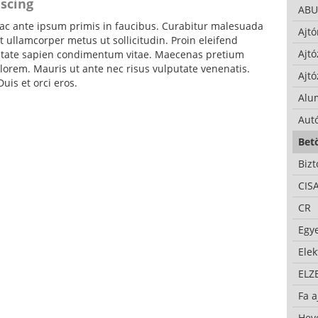
iscing
ABU
c ante ipsum primis in faucibus. Curabitur malesuada
Ajtó
 ullamcorper metus ut sollicitudin. Proin eleifend
Ajtó
putate sapien condimentum vitae. Maecenas pretium
lorem. Mauris ut ante nec risus vulputate venenatis.
Ajtó
uis et orci eros.
Alu
Autó
Bet
Bizt
CIS
CR
Egy
Ele
ELZ
Fa a
Hev