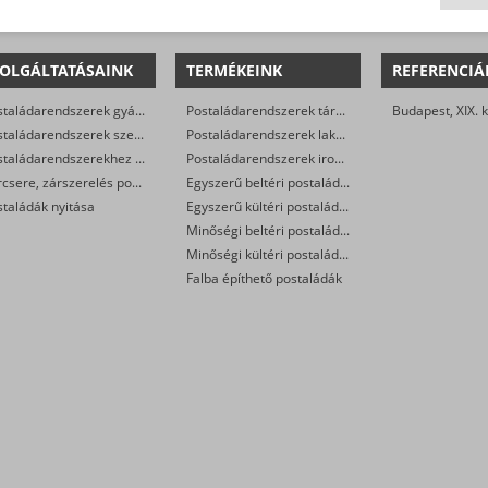
OLGÁLTATÁSAINK
TERMÉKEINK
REFERENCIÁ
Postaládarendszerek gyártása
Postaládarendszerek társasházak részére
Budapest, XIX. k
Postaládarendszerek szerelése
Postaládarendszerek lakóparkok részére
Postaládarendszerekhez állványzat gyártása
Postaládarendszerek irodaházak részére
Zárcsere, zárszerelés postaládákban
Egyszerű beltéri postaládák
taládák nyitása
Egyszerű kültéri postaládák
Minőségi beltéri postaládák
Minőségi kültéri postaládák
Falba építhető postaládák