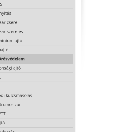
S
nyitás
zár csere
zár szerelés
mínium ajtó
ajtó
örésvédelem
onsági ajtó
A
edi kulcsmásolás
ktromos zár
ETT
jtó
ederzár