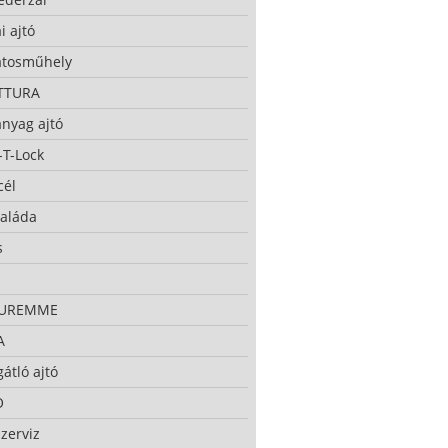
i ajtó
atosműhely
TTURA
nyag ajtó
-T-Lock
cél
taláda
s
CUREMME
A
átló ajtó
O
zerviz