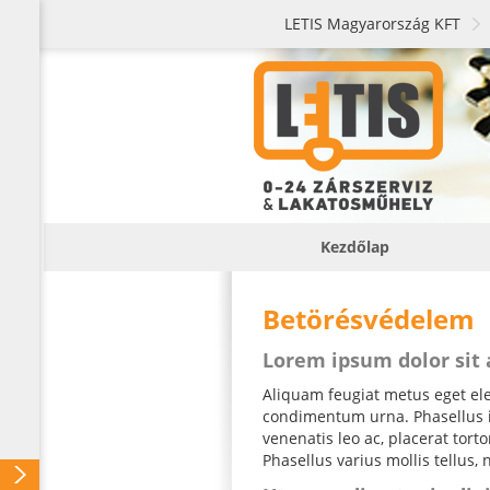
LETIS Magyarország KFT
Kezdőlap
Betörésvédelem
Lorem ipsum dolor sit
Aliquam feugiat metus eget elei
condimentum urna. Phasellus iac
venenatis leo ac, placerat tor
Phasellus varius mollis tellus, 