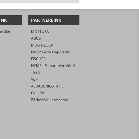
INK
PARTNEREINK
erület
MOTTURA
ABUS
MUL-T-LOCK
NAGY Géza Faipari Kft.
FISCHER
NYME - Faipari Mérnöki Kar
TESA
VBH
ALUKOENIGSTAHL
GU - BKS
Zárbolt&Kulcsmásoló