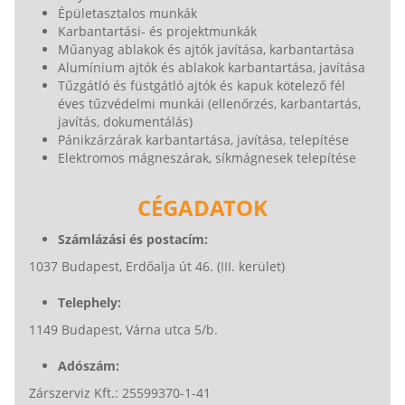
Épületasztalos munkák
Karbantartási- és projektmunkák
Műanyag ablakok és ajtók javítása, karbantartása
Alumínium ajtók és ablakok karbantartása, javítása
Tűzgátló és füstgátló ajtók és kapuk kötelező fél
éves tűzvédelmi munkái (ellenőrzés, karbantartás,
javítás, dokumentálás)
Pánikzárzárak karbantartása, javítása, telepítése
Elektromos mágneszárak, síkmágnesek telepítése
CÉGADATOK
Számlázási és postacím:
1037 Budapest, Erdőalja út 46. (III. kerület)
Telephely:
1149 Budapest, Várna utca 5/b.
Adószám:
Zárszerviz Kft.: 25599370-1-41