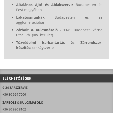
Általános Ajtó és Ablakszerviz
Budapesten és
Pest megyében
Lakatosmunkák
Budapesten és az
agglomerációban
Zárbolt & Kulcsmásoló -
1149 Budapest, Várna
utca 5/b. (XIV. kerület)
Tűzvédelmi karbantartás és Zárrendszer-
készítés:
országszerte
ELÉRHETŐSÉGEK
0-24 ZÁRSZERVIZ
+36 30 929 7006
ZÁRBOLT & KULCSMÁSOLÓ
+36 30 990 8102