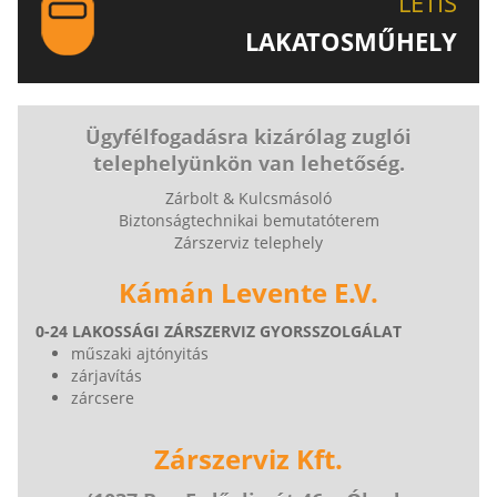
LETIS
LAKATOSMŰHELY
AJÁNLJUK FIGYELMÉBE LAKATOSMŰHELYÜNK
TERMÉKEIT IS!
Ügyfélfogadásra kizárólag zuglói
telephelyünkön van lehetőség.
Zárbolt & Kulcsmásoló
Biztonságtechnikai bemutatóterem
Zárszerviz telephely
Kámán Levente E.V.
0-24 LAKOSSÁGI ZÁRSZERVIZ GYORSSZOLGÁLAT
műszaki ajtónyitás
zárjavítás
zárcsere
Zárszerviz Kft.