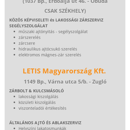
(1037 Bp., Erdőalja út 46. - Óbuda
CSAK SZÉKHELY)
KÖZÖS KÉPVISELETI és LAKOSSÁGI ZÁRSZERVIZ
SEGÉLYSZOLGÁLAT
műszaki ajtónyitás - segélyszolgálat
zárszerelés
zárcsere
hidraulikus ajtócsukó szerelés
elektromos mágnes-zár szerelés
LETIS Magyarország Kft.
1149 Bp., Várna utca 5/b. - Zugló
ZÁRBOLT & KULCSMÁSOLÓ
lakossági kiszolgálás
közületi kiszolgálás
viszonteladói értékesítés
ÁLTALÁNOS AJTÓ ÉS ABLAKSZERVIZ
Helyszíni lakatosmunkák