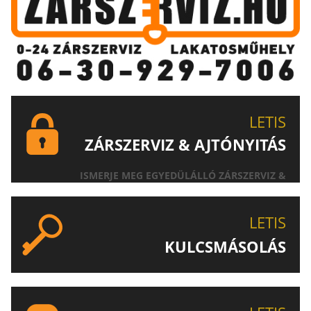
LETIS
ZÁRSZERVIZ & AJTÓNYITÁS
ISMERJE MEG EGYEDÜLÁLLÓ ZÁRSZERVIZ &
AJTÓNYITÁS SZOLGÁLTATÁSUNKAT!
LETIS
KULCSMÁSOLÁS
EGYEDI ÉS SPECIÁLIS KULCSOK MÁSOLÁSA, CSAK A
LETIS-NÉL!