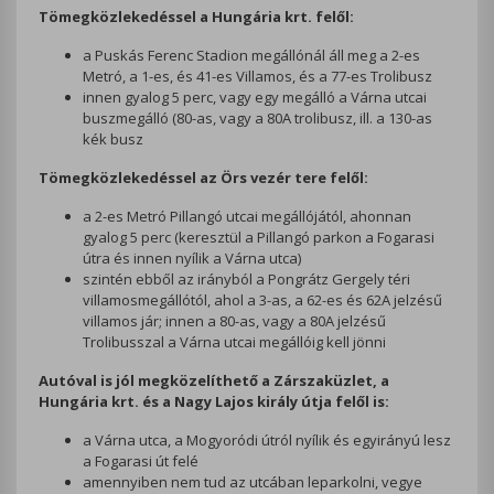
Tömegközlekedéssel a Hungária krt. felől:
a Puskás Ferenc Stadion megállónál áll meg a 2-es
Metró, a 1-es, és 41-es Villamos, és a 77-es Trolibusz
innen gyalog 5 perc, vagy egy megálló a Várna utcai
buszmegálló (80-as, vagy a 80A trolibusz, ill. a 130-as
kék busz
Tömegközlekedéssel az Örs vezér tere felől:
a 2-es Metró Pillangó utcai megállójától, ahonnan
gyalog 5 perc (keresztül a Pillangó parkon a Fogarasi
útra és innen nyílik a Várna utca)
szintén ebből az irányból a Pongrátz Gergely téri
villamosmegállótól, ahol a 3-as, a 62-es és 62A jelzésű
villamos jár; innen a 80-as, vagy a 80A jelzésű
Trolibusszal a Várna utcai megállóig kell jönni
Autóval is jól megközelíthető a Zárszaküzlet, a
Hungária krt. és a Nagy Lajos király útja felől is:
a Várna utca, a Mogyoródi útról nyílik és egyirányú lesz
a Fogarasi út felé
amennyiben nem tud az utcában leparkolni, vegye