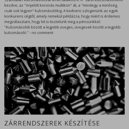
kezdve, az "önjelölt koronás multikon" át, a "mindegy a minőség,
csak sok legyen" kulcsmásolókig. A kedvenc szlogenünk az egyik
konkurens cégtől, amely remekül példázza, hogy miért is érdemes
megválasztani, hogy kit is tisztelünk meg a pénzünkkel:
"Kulcsmásolók között a legjobb üveges, üvegesek között a legjobb
kulcsmásoló." - no comment
ZÁRRENDSZEREK KÉSZÍTÉSE