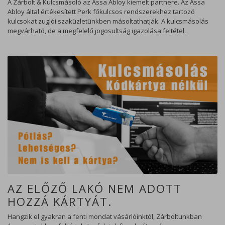
A Zárbolt & Kulcsmásoló az Assa Abloy kiemelt partnere. Az Assa
Abloy által értékesített Perk főkulcsos rendszerekhez tartozó
kulcsokat zuglói szaküzletünkben másoltathatják. A kulcsmásolás
megvárható, de a megfelelő jogosultság igazolása feltétel.
AZ ELŐZŐ LAKÓ NEM ADOTT
HOZZÁ KÁRTYÁT.
Hangzik el gyakran a fenti mondat vásárlóinktól, Zárboltunkban