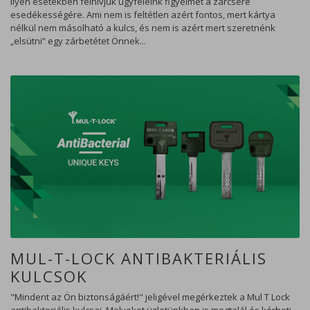
ilyen esetekben felhívjuk ügyfeleink figyelmét a zárcsere
esedékességére. Ami nem is feltétlen azért fontos, mert kártya
nélkül nem másolható a kulcs, és nem is azért mert szeretnénk
„elsütni” egy zárbetétet Önnek...
MUL-T-LOCK ANTIBAKTERIÁLIS
KULCSOK
"Mindent az Ön biztonságáért!" jeligével megérkeztek a Mul T Lock
antibakteriális kulcsai. Melyeket üzletünkben is megtalál és kérheti