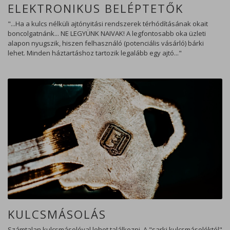
ELEKTRONIKUS BELÉPTETŐK
"...Ha a kulcs nélküli ajtónyitási rendszerek térhódításának okait
boncolgatnánk... NE LEGYÜNK NAIVAK! A legfontosabb oka üzleti
alapon nyugszik, hiszen felhasználó (potenciális vásárló) bárki
lehet. Minden háztartáshoz tartozik legalább egy ajtó..."
KULCSMÁSOLÁS
Számtalan kulcsmásolóval lehet találkozni. A "sarki kulcsmásolóktól"