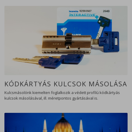
Alapvető sütik (kötelező)
Olyan sütik, amelyek szükségesek az
oldal megfelelő működéséhez, mint a
munkamenet (session) süti.
Mérési sütik
Olyan sütik, amelyek segítenek
megismerni számunkra a weboldal
látogatottságát, használati szokásait.
KÓDKÁRTYÁS KULCSOK MÁSOLÁSA
Kulcsmásolónk kiemelten foglalkozik a védett profilú kódkártyás
kulcsok másolásával, ill. méretpontos gyártásával is.