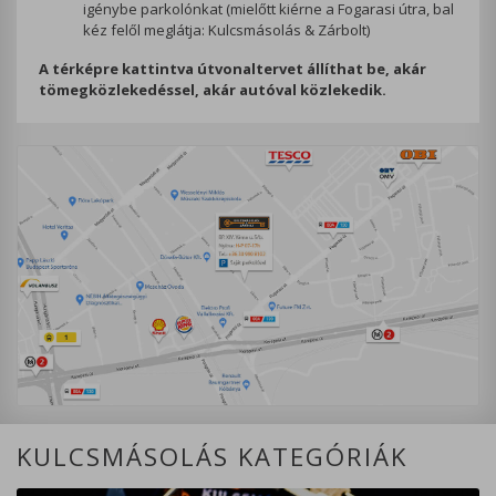
igénybe parkolónkat (mielőtt kiérne a Fogarasi útra, bal
kéz felől meglátja: Kulcsmásolás & Zárbolt)
A térképre kattintva útvonaltervet állíthat be, akár
tömegközlekedéssel, akár autóval közlekedik.
KULCSMÁSOLÁS KATEGÓRIÁK