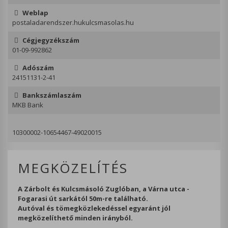
Weblap
postaladarendszer.hukulcsmasolas.hu
Cégjegyzékszám
01-09-992862
Adószám
24151131-2-41
Bankszámlaszám
MKB Bank
10300002-10654467-49020015
MEGKÖZELÍTÉS
A Zárbolt és Kulcsmásoló Zuglóban, a Várna utca -
Fogarasi út sarkától 50m-re található.
Autóval és tömegközlekedéssel egyaránt jól
megközelíthető minden irányból.