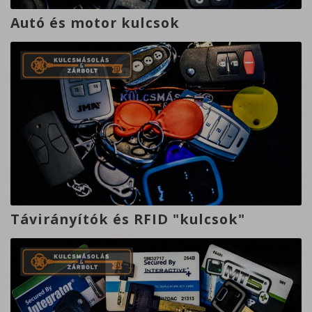
Autó és motor kulcsok
Távirányítók és RFID "kulcsok"