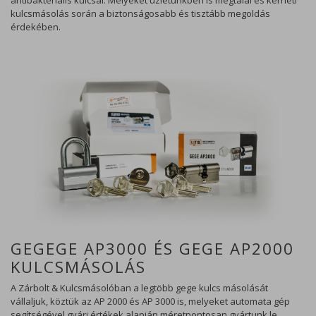
kulcsmásolás során a biztonságosabb és tisztább megoldás
érdekében.
GEGEGE AP3000 ÉS GEGE AP2000
KULCSMÁSOLÁS
A Zárbolt & Kulcsmásolóban a legtöbb gege kulcs másolását
vállaljuk, köztük az AP 2000 és AP 3000 is, melyeket automata gép
segítségével gyári értékek alapján méretpontosan gyártunk le.