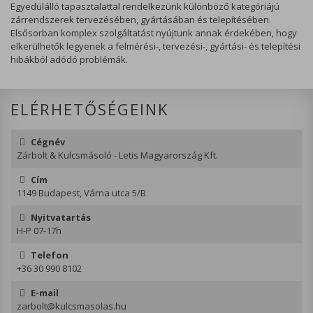
Egyedülálló tapasztalattal rendelkezünk különböző kategóriájú
zárrendszerek tervezésében, gyártásában és telepítésében.
Elsősorban komplex szolgáltatást nyújtunk annak érdekében, hogy
elkerülhetők legyenek a felmérési-, tervezési-, gyártási- és telepítési
hibákból adódó problémák.
ELÉRHETŐSÉGEINK
Cégnév
Zárbolt & Kulcsmásoló - Letis Magyarország Kft.
Cím
1149 Budapest, Várna utca 5/B
Nyitvatartás
H-P 07-17h
Telefon
+36 30 990 8102
E-mail
zarbolt@kulcsmasolas.hu