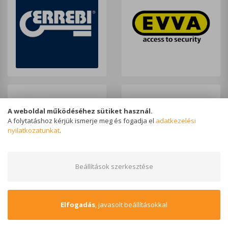
A weboldal működéséhez sütiket használ.
A folytatáshoz kérjük ismerje meg és fogadja el
adatkezelési
nyilatkozatunkat
.
Beállítások szerkesztése
Elfogadás
, javasolt beállításokkal