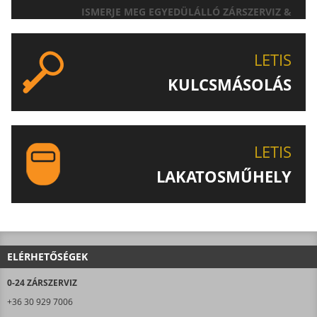
ISMERJE MEG EGYEDÜLÁLLÓ ZÁRSZERVIZ &
AJTÓNYITÁS SZOLGÁLTATÁSUNKAT!
LETIS
KULCSMÁSOLÁS
EGYEDI ÉS SPECIÁLIS KULCSOK MÁSOLÁSA, CSAK A
LETIS-NÉL!
LETIS
LAKATOSMŰHELY
AJÁNLJUK FIGYELMÉBE LAKATOSMŰHELYÜNK
TERMÉKEIT IS!
ELÉRHETŐSÉGEK
0-24 ZÁRSZERVIZ
+36 30 929 7006