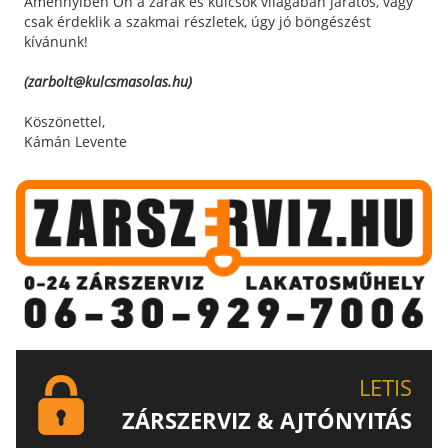
Amennyiben Ön a zárak és kulcsok világában járatos, vagy
csak érdeklik a szakmai részletek, úgy jó böngészést
kívánunk!
(zarbolt@kulcsmasolas.hu)
Köszönettel,
Kámán Levente
LETIS
ZÁRSZERVIZ & AJTÓNYITÁS