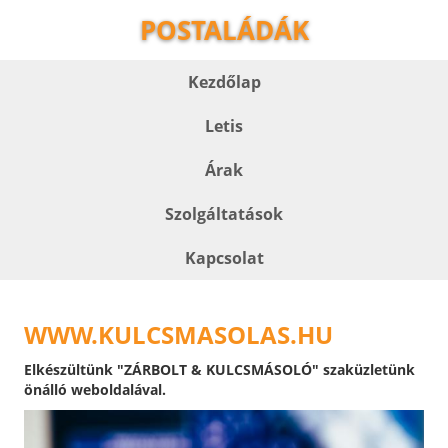
POSTALÁDÁK
Kezdőlap
Letis
Árak
Szolgáltatások
Kapcsolat
WWW.KULCSMASOLAS.HU
Elkészültünk "ZÁRBOLT & KULCSMÁSOLÓ" szaküzletünk
önálló weboldalával.