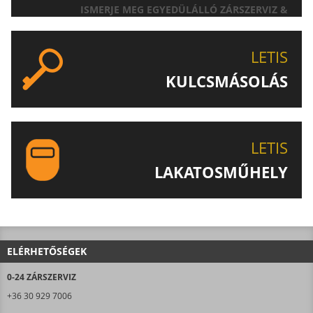
ISMERJE MEG EGYEDÜLÁLLÓ ZÁRSZERVIZ &
AJTÓNYITÁS SZOLGÁLTATÁSUNKAT!
LETIS
KULCSMÁSOLÁS
EGYEDI ÉS SPECIÁLIS KULCSOK MÁSOLÁSA, CSAK A
LETIS-NÉL!
LETIS
LAKATOSMŰHELY
AJÁNLJUK FIGYELMÉBE LAKATOSMŰHELYÜNK
TERMÉKEIT IS!
ELÉRHETŐSÉGEK
0-24 ZÁRSZERVIZ
+36 30 929 7006