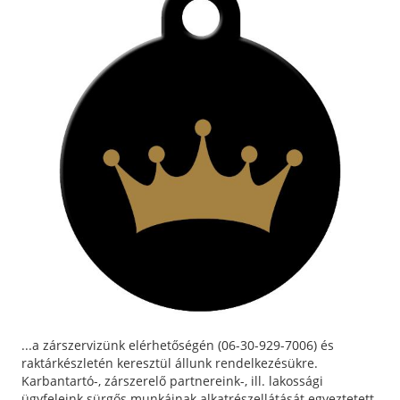
...a zárszervizünk elérhetőségén (06-30-929-7006) és
raktárkészletén keresztül állunk rendelkezésükre.
Karbantartó-, zárszerelő partnereink-, ill. lakossági
ügyfeleink sürgős munkáinak alkatrészellátását egyeztetett