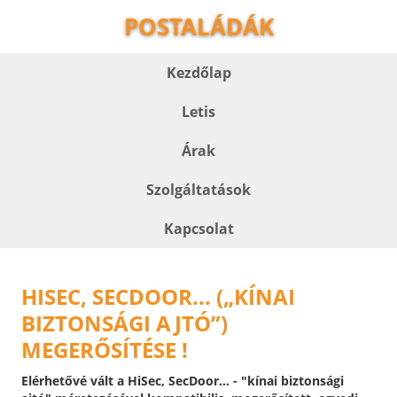
POSTALÁDÁK
Kezdőlap
Letis
Árak
Szolgáltatások
Kapcsolat
HISEC, SECDOOR... („KÍNAI
BIZTONSÁGI AJTÓ”)
MEGERŐSÍTÉSE !
Elérhetővé vált a HiSec, SecDoor... - "kínai biztonsági