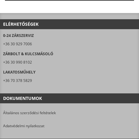
AJÁNLJUK FIGYELMÉBE LAKATOSMŰHELYÜNK
TERMÉKEIT IS!
ELÉRHETŐSÉGEK
0-24 ZÁRSZERVIZ
+36 30 929 7006
ZÁRBOLT & KULCSMÁSOLÓ
+36 30 990 8102
LAKATOSMŰHELY
+36 70 378 5829
DOKUMENTUMOK
Általános szerződési feltételek
Adatvédelmi nyilatkozat