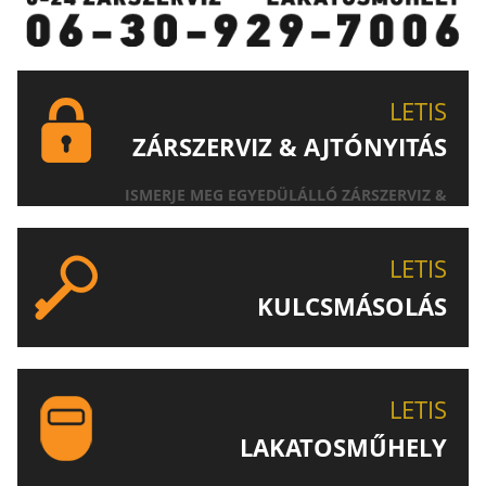
LETIS
ZÁRSZERVIZ & AJTÓNYITÁS
ISMERJE MEG EGYEDÜLÁLLÓ ZÁRSZERVIZ &
AJTÓNYITÁS SZOLGÁLTATÁSUNKAT!
LETIS
KULCSMÁSOLÁS
EGYEDI ÉS SPECIÁLIS KULCSOK MÁSOLÁSA, CSAK A
LETIS-NÉL!
LETIS
LAKATOSMŰHELY