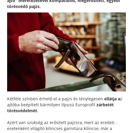
ajtó" méretezésével kompatibilis, megerősített, egyedi
törésvédő pajzs.
Kétféle színben érhető el a pajzs és ténylegesen
ellátja a
z
ajtóba beépített bármilyen típusú Europrofil
zárbetét
törésvédelmét
.
Azért van szükség az erősített pajzsra, mert az eredeti -
esetenként világító kilincses garnitúra kilincse, már a