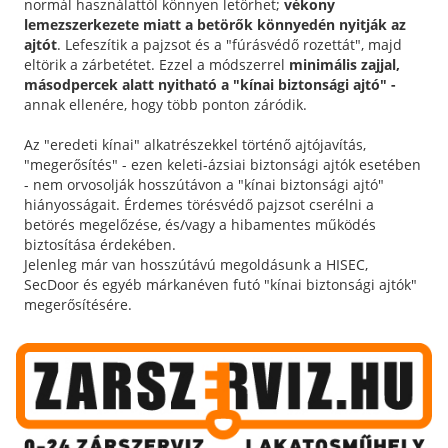
normál használattól könnyen letörhet;
vékony
lemezszerkezete miatt a betörők könnyedén nyitják az
ajtót
. Lefeszítik a pajzsot és a "fúrásvédő rozettát", majd
eltörik a zárbetétet. Ezzel a módszerrel
minimális zajjal,
másodpercek alatt nyitható a "kínai biztonsági ajtó" -
annak ellenére, hogy több ponton záródik.
Az "eredeti kínai" alkatrészekkel történő ajtójavítás,
"megerősítés" - ezen keleti-ázsiai biztonsági ajtók esetében
- nem orvosolják hosszútávon a "kínai biztonsági ajtó"
hiányosságait. Érdemes törésvédő pajzsot cserélni a
betörés megelőzése, és/vagy a hibamentes működés
biztosítása érdekében.
Jelenleg már van hosszútávú megoldásunk a HISEC,
SecDoor és egyéb márkanéven futó "kínai biztonsági ajtók"
megerősítésére.